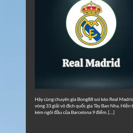
Hãy cùng chuyên gia Bong88 soi kèo Real Madri
vòng 33 giải vô địch quốc gia Tây Ban Nha. Hiện
kém ngôi đầu của Barcelona 9 điểm. […]