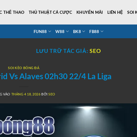
ỨC THỂ THAO
THỦ THUẬT CÁ CƯỢC
KHUYẾN MÃI
LIÊN HỆ
SOI 
FUN88
W88
BK8
FB88
LƯU TRỮ TÁC GIẢ:
SEO
SOI KÈO BÓNG ĐÁ
id Vs Alaves 02h30 22/4 La Liga
G VÀO
THÁNG 4 18, 2026
BỞI
SEO