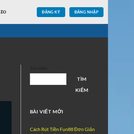
KÈO
ĐĂNG KÝ
ĐĂNG NHẬP
Tìm kiếm
TÌM
KIẾM
BÀI VIẾT MỚI
Cách Rút Tiền Fun88 Đơn Giản