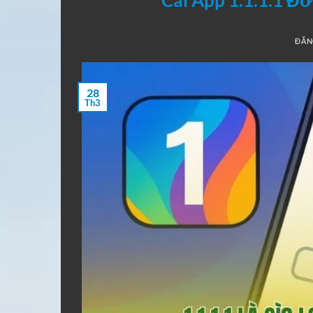
ĐĂN
28
Th3